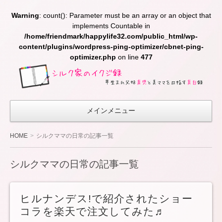
Warning
: count(): Parameter must be an array or an object that
implements Countable in
/home/friendmark/happylife32.com/public_html/wp-
content/plugins/wordpress-ping-optimizer/cbnet-ping-
optimizer.php
on line
477
シ
ル
ク
メインメニュー
家
の
HOME
シルクママの日常の記事一覧
イ
ク
シルクママの日常の記事一覧
ジ
録〜
ヒルナンデス!で紹介されたショー
早生
コラを楽天で注文してみた♬
ま