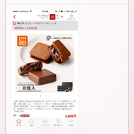
れ
兄妹
育児
と
美
マ
マ
を
目指
す
育自
録〜