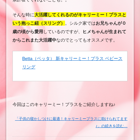
そんな時に
大活躍してくれるのがキャリーミー！プラスと
いう抱っこ紐（スリング）
。シルク家では
お兄ちゃんが０
歳の頃から愛用
しているのですが、
ヒメちゃんが生まれて
からこれまた大活躍中
なのでとってもオススメです。
Betta（ベッタ） 新キャリーミー！プラス ベビース
リング
今回はこのキャリーミー！プラスをご紹介しますね♪
「子供の寝かしつけに最適！キャリーミープラスに助けられてます
♪」の続きを読む…