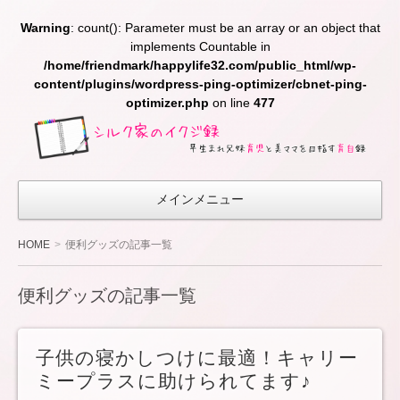
Warning
: count(): Parameter must be an array or an object that
implements Countable in
/home/friendmark/happylife32.com/public_html/wp-
content/plugins/wordpress-ping-optimizer/cbnet-ping-
optimizer.php
on line
477
シ
ル
ク
メインメニュー
家
の
HOME
便利グッズの記事一覧
イ
ク
便利グッズの記事一覧
ジ
録〜
子供の寝かしつけに最適！キャリー
早生
ミープラスに助けられてます♪
ま