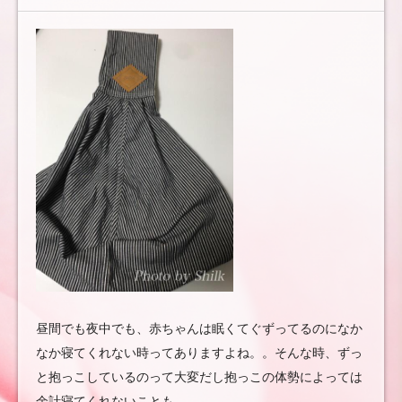
れ
兄妹
育児
と
美
マ
マ
を
目指
す
育自
録〜
昼間でも夜中でも、赤ちゃんは眠くてぐずってるのになか
なか寝てくれない時ってありますよね。。そんな時、ずっ
と抱っこしているのって大変だし抱っこの体勢によっては
余計寝てくれないことも。。