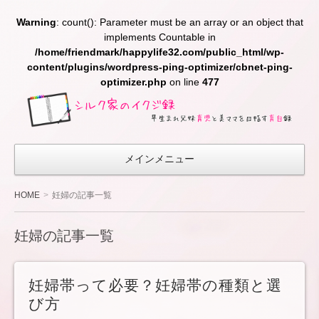
Warning
: count(): Parameter must be an array or an object that
implements Countable in
/home/friendmark/happylife32.com/public_html/wp-
content/plugins/wordpress-ping-optimizer/cbnet-ping-
optimizer.php
on line
477
シ
ル
ク
メインメニュー
家
の
HOME
妊婦の記事一覧
イ
ク
妊婦の記事一覧
ジ
録〜
妊婦帯って必要？妊婦帯の種類と選
早生
び方
ま