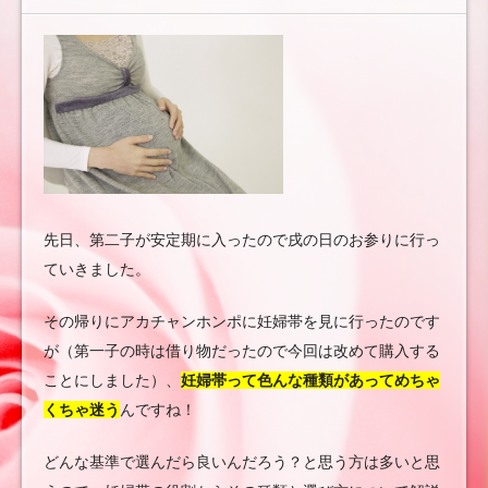
れ
兄妹
育児
と
美
マ
マ
を
先日、第二子が安定期に入ったので戌の日のお参りに行っ
目指
ていきました。
す
その帰りにアカチャンホンポに妊婦帯を見に行ったのです
育自
が（第一子の時は借り物だったので今回は改めて購入する
録〜
ことにしました）、
妊婦帯って色んな種類があってめちゃ
くちゃ迷う
んですね！
どんな基準で選んだら良いんだろう？と思う方は多いと思