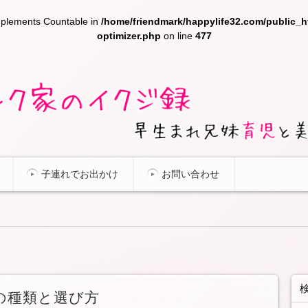
implements Countable in
/home/friendmark/happylife32.com/public_h
optimizer.php
on line
477
つ、年を重ねても綺麗なママを目指すシルクママの育児＆育
〜早生まれ兄妹育児と美ママを目指
子連れでお出かけ
お問い合わせ
の種類と選び方