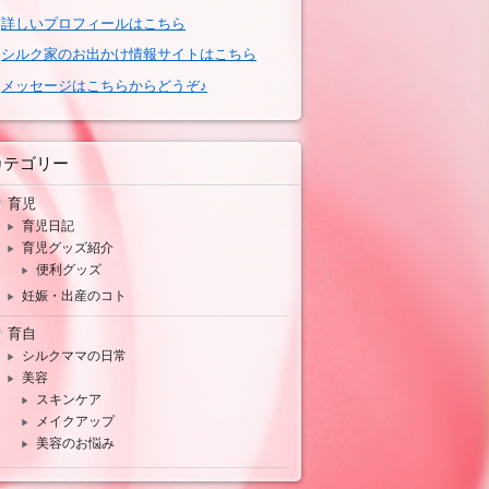
→
詳しいプロフィールはこちら
→
シルク家のお出かけ情報サイトはこちら
→
メッセージはこちらからどうぞ♪
カテゴリー
育児
育児日記
育児グッズ紹介
便利グッズ
妊娠・出産のコト
育自
シルクママの日常
美容
スキンケア
メイクアップ
美容のお悩み