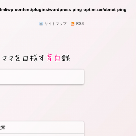
tml/wp-content/plugins/wordpress-ping-optimizer/cbnet-ping-
サイトマップ
RSS
す育自録〜
検索